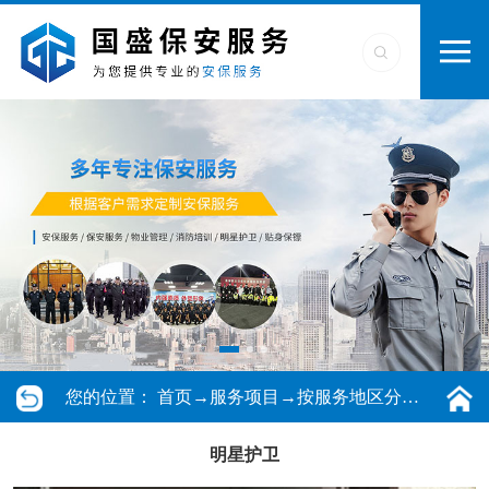
您的位置：
首页
→
服务项目
→
按服务地区分类
→
中山保
明星护卫